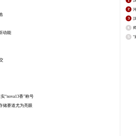
地
济新动能
交
“nova13香”称号
存储赛道尤为亮眼