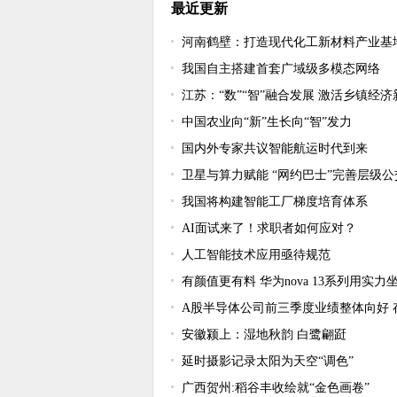
最近更新
河南鹤壁：打造现代化工新材料产业基
我国自主搭建首套广域级多模态网络
江苏：“数”“智”融合发展 激活乡镇经
中国农业向“新”生长向“智”发力
国内外专家共议智能航运时代到来
卫星与算力赋能 “网约巴士”完善层级公
我国将构建智能工厂梯度培育体系
AI面试来了！求职者如何应对？
人工智能技术应用亟待规范
有颜值更有料 华为nova 13系列用实力坐实
A股半导体公司前三季度业绩整体向好 
安徽颍上：湿地秋韵 白鹭翩跹
延时摄影记录太阳为天空“调色”
广西贺州:稻谷丰收绘就“金色画卷”