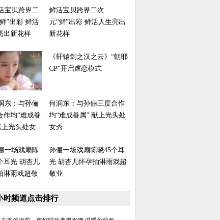
鲜活宝贝跨界二次
元“鲜”出彩 鲜活人生亮出
新花样
《轩辕剑之汉之云》“朝耶
CP”开启虐恋模式
何润东：与孙俪三度合作
均“难成眷属” 献上光头处
女秀
孙俪一场戏扇陈晓45个耳
光 胡杏儿怀孕拍淋雨戏超
敬业
8小时频道点击排行