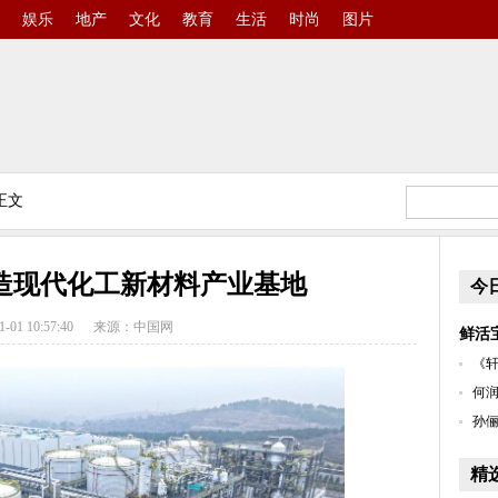
娱乐
地产
文化
教育
生活
时尚
图片
正文
造现代化工新材料产业基地
今
1-01 10:57:40
来源：中国网
鲜活
《轩
何润
孙俪
精