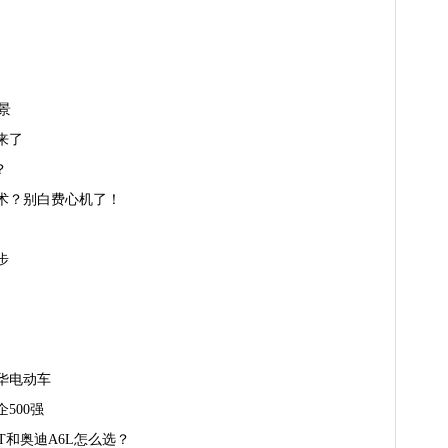
景
来了
？
术？别白费心机了！
步
华电动车
500强
T和奥迪A6L怎么选？