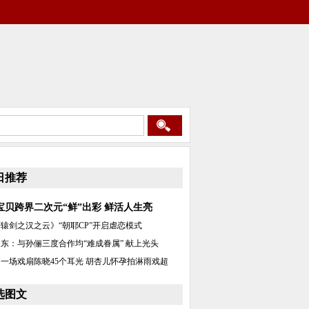
日推荐
宝贝跨界二次元“鲜”出彩 鲜活人生亮
辕剑之汉之云》“朝耶CP”开启虐恋模式
东：与孙俪三度合作均“难成眷属” 献上光头
一场戏扇陈晓45个耳光 胡杏儿怀孕拍淋雨戏超
选图文