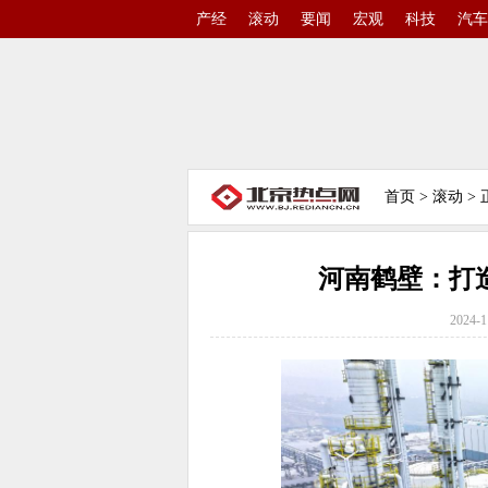
产经
滚动
要闻
宏观
科技
汽车
首页
>
滚动
> 
河南鹤壁：打
2024-1