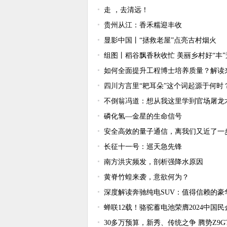
走 ，去清远！
贵州从江：香禾糯迎丰收
显影中国丨“拯救老屋”点亮古村烟火
组图丨稻谷飘香秋收忙 美丽乡村好“丰”
如何全面提升工程博士培养质量？解读
四川方言里“耙耳朵”这个词起源于何时
不倒翁冯道：想从我这里学到官场屠龙
磷化氢—金星的生命信号
安全高效的量子通信，离我们又近了一
长征十一号：巡天急先锋
南方洪灾频发，剖析强降水原因
黄脊竹蝗来袭，意欲何为？
深度解读奔驰纯电SUV：值得信赖的豪
蝉联12载！骆驼蓄电池荣膺2024中国民企
30多万预算，新秀、传统之争 腾势Z9G