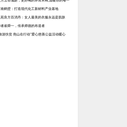
汉方五谷滋蔚，更好喝的养胃米稀,温暖你的每一
河南鹤壁：打造现代化工新材料产业基地
汉苑良方百消丹：女人最美的衣服永远是肌肤
师者崔舜一，传承师德的布道者
“旅游扶贫 尧山在行动”爱心慈善公益活动暖心