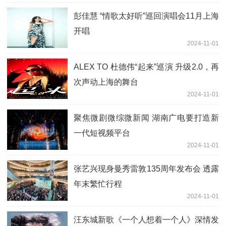
彭佳慧 “情歌太好听”巡回演唱会11月上海
开唱
2024-11-01
ALEX TO 杜德伟“起来”巡演 升级2.0，再
次声动上海的舞台
2024-11-01
聚焦微剧微综微新闻 湖南广电要打造新
一代短视频平台
2024-11-01
张艺兴现身曼秀雷敦135周年发布会 透露
年末繁忙行程
2024-11-01
汪东城新歌《一个人想着一个人》深情发