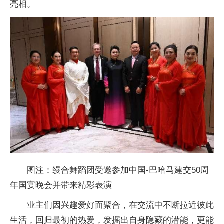
亮相。
图注：缦合舞蹈团受邀参加中国-巴哈马建交50
周
年
国宴晚会并带来精彩表演
业主们因兴趣爱好而聚合，在交流中不断拉
近
彼此
生活，回归最初的热爱，发掘出自身隐藏的潜能，更能