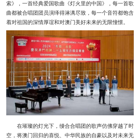
索》，一首经典爱国歌曲《灯火里的中国》，每一首歌
曲都被合唱团团员演绎得淋漓尽致，每一个音符都饱含
着对祖国的深情厚谊和对澳门美好未来的无限憧憬。
在璀璨的灯光下，缦合合唱团的歌声仿佛穿越了时
空，将澳门回归的喜悦、中华民族的自豪以及对未来无