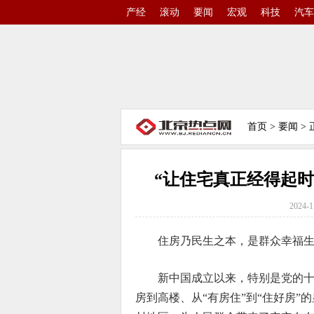
产经
滚动
要闻
宏观
科技
汽车
首页
>
要闻
> 
“让住宅真正经得起时
2024-1
住房乃民生之本，是群众幸福
新中国成立以来，特别是党的
房到高楼、从“有房住”到“住好房