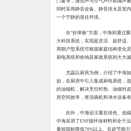
门窗等，撞击声与空气声计权隔声量
同时采用静音设备、静音排水及室内
一个宁静的居住环境。
在“好体验”方面，中海则通过聚
大科技系统，实现超灵活、超舒适
周期户型系统可根据家庭结构变化
厨电系统和收纳及家政系统则大大
尤蕊以厨房为例，介绍了中海
如，在厨房中引入集成厨电系统，
的油烟机，解决烹饪时热、油烟对
房空间效率，将洗碗机和净水设备
此外，中海还注重在绿色、低
中海采用了ENF级环保材料和全干
量较国标降低70%以上。在超节能