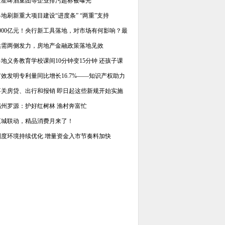
金星啤酒集团等企业排污超标被曝光
各地刷新重大项目建设“进度条” “两重”支持
5000亿元！央行新工具落地，对市场有何影响？最
供需两侧发力，房地产金融政策落地见效
多地义务教育学校课间10分钟变15分钟 还孩子课
有效发明专利量同比增长16.7%——知识产权助力
事关房贷、出行和报销 即日起这些新规开始实施
福州罗源：护好红树林 渔村奔富忙
五城联动，精品消费月来了！
制度环境持续优化 增量资金入市节奏料加快