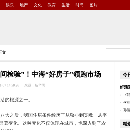
娱乐
地产
文化
教育
生活
时尚
图片
正文
间检验”！中海“好房子”领跑市场
今
1-07 14:59:26
来源：新华网
鲜活
《轩
生活的根源之一。
何润
孙俪
十八大之后，我国住房条件经历了从狭小到宽敞、从平
”的显著变化。这种变化不仅体现在城市，也深入到了农
精