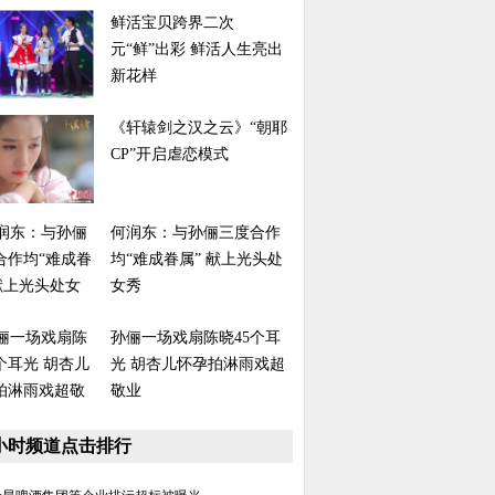
鲜活宝贝跨界二次
元“鲜”出彩 鲜活人生亮出
新花样
《轩辕剑之汉之云》“朝耶
CP”开启虐恋模式
何润东：与孙俪三度合作
均“难成眷属” 献上光头处
女秀
孙俪一场戏扇陈晓45个耳
光 胡杏儿怀孕拍淋雨戏超
敬业
8小时频道点击排行