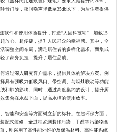
较《国标民用建筑设计规范》要求大幅提升约20%，
静音门等，夜间噪声降低至35db以下，为居住者提供
焦软件和使用体验提升，打造“人因科技宅”，加载15
、超放心、超便捷，提升人民群众的幸福感。其中，全
灵活调整空间布局，满足居住者的多样化需求。而集成
减轻了家务负担，提升了居住品质。
如何通过深入研究客户需求，提供具体的解决方案。例
选择具有强吸力低吸风口、带空调、与烟灶联动等功能
皮肤和肺的影响。同时，通过高度集约的设计，提升厨
有效集合在水盆下面，提高水槽的使用效率。
碳、智能和安全等方面树立新的标杆。在超环保方面，
法装配式装修，全过程监测装修污染，甲醛等污染物含
方面，则采用了高性能外维护及保温材料、高性能系统