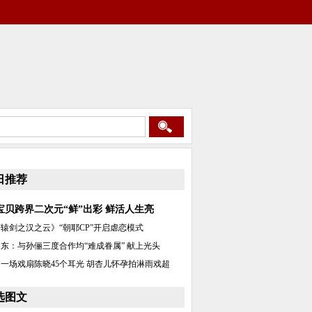
日推荐
宝贝跨界二次元“鲜”出彩 鲜活人生亮
辕剑之汉之云》“朝耶CP”开启虐恋模式
东：与孙俪三度合作均“难成眷属” 献上光头
一场戏扇陈晓45个耳光 胡杏儿怀孕拍淋雨戏超
选图文