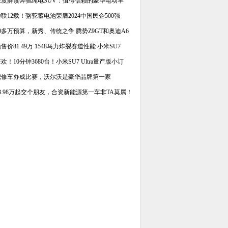
深度解读奔驰纯电SUV：值得信赖的豪华电动车
联12载！骆驼蓄电池荣膺2024中国民企500强
30多万预算，新秀、传统之争 腾势Z9GT和奥迪A6
售价81.49万 1548马力炸裂赛道性能 小米SU7
欢！10分钟3680台！小米SU7 Ultra量产版小订
把修车办成比赛，沃尔沃是豪华品牌第一家
13.98万起交个朋友，合资新能源第一车非TA莫属！