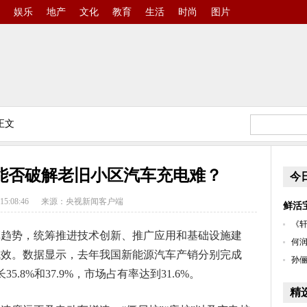
娱乐
地产
文化
教育
生活
时尚
图片
正文
，能否破解老旧小区汽车充电难？
今
15:08:46
来源：央视新闻客户端
鲜活
《轩
革趋势，统筹推进技术创新、推广应用和基础设施建
何润
成效。数据显示，去年我国新能源汽车产销分别完成
孙俪
长35.8%和37.9%，市场占有率达到31.6%。
精