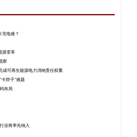
车充电难？
能源变革
观察
辖市完成可再生能源电力消纳责任权重
“卡脖子”难题
加码布局
三行业将率先纳入