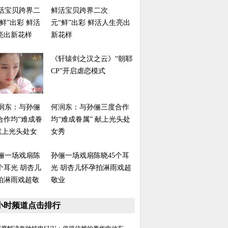
鲜活宝贝跨界二次
元“鲜”出彩 鲜活人生亮出
新花样
《轩辕剑之汉之云》“朝耶
CP”开启虐恋模式
何润东：与孙俪三度合作
均“难成眷属” 献上光头处
女秀
孙俪一场戏扇陈晓45个耳
光 胡杏儿怀孕拍淋雨戏超
敬业
8小时频道点击排行