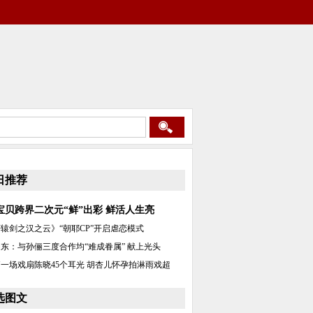
日推荐
宝贝跨界二次元“鲜”出彩 鲜活人生亮
辕剑之汉之云》“朝耶CP”开启虐恋模式
东：与孙俪三度合作均“难成眷属” 献上光头
一场戏扇陈晓45个耳光 胡杏儿怀孕拍淋雨戏超
选图文